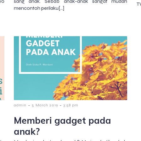
yo
sang anak. Sebab anak-anak sangat mudah
T
mencontoh perilaku[…]
-
-
admin
5 March 2019
3:58 pm
Memberi gadget pada
anak?