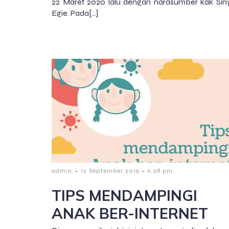
22 Maret 2020 lalu dengan narasumber kak Sin
Egie. Pada[…]
-
-
admin
12 September 2019
6:08 pm
TIPS MENDAMPINGI
ANAK BER-INTERNET