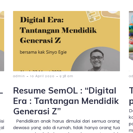
-
-
admin
10 April 2020
9:38 am
a
L
Resume SemOL : “Digital
Era : Tantangan Mendidik
Generasi Z”
D
k
si
Pendidikan anak harus dimulai dari semua orang
p
al
dewasa yang ada di rumah, tidak hanya orang tua
m