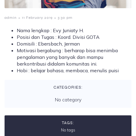
-
-
admin
11 February 2019
3:30 pm
Nama lengkap : Evy Juniaty H.
Posisi dan Tugas : K
oord. Divisi GOTA
Domisili :
Ebersbach, Jerman
Motivasi bergabung : berharap bisa menimba
pengalaman yang banyak dan mampu
berkontribusi didalam komunitas ini.
Hobi : belajar bahasa, membaca, menulis puisi
CATEGORIES:
No category
TAGS:
No tags