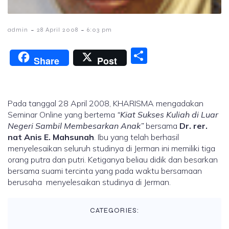
-
-
admin
28 April 2008
6:03 pm
S
Share
Post
h
ar
e
Pada tanggal 28 April 2008, KHARISMA mengadakan
Seminar Online yang bertema
“Kiat Sukses Kuliah di Luar
Negeri Sambil Membesarkan Anak”
bersama
Dr. rer.
nat Anis E. Mahsunah
. Ibu yang telah berhasil
menyelesaikan seluruh studinya di Jerman ini memiliki tiga
orang putra dan putri. Ketiganya beliau didik dan besarkan
bersama suami tercinta yang pada waktu bersamaan
berusaha menyelesaikan studinya di Jerman.
CATEGORIES: