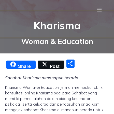
Kharisma
Woman & Education
S
Share
Post
h
ar
Sahabat Kharisma dimanapun berada
,
e
Kharisma Woman& Education Jerman membuka rubrik
konsultasi online Kharisma bagi para Sahabat yang
memiliki permasalahan dalam bidang kesehatan,
psikologi, serta keluarga dan pengasuhan anak. Kami
mengajak sahabat Kharisma di manapun berada untuk