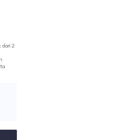
 dari 2
n
rta