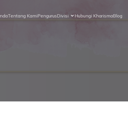
anda
Tentang Kami
Pengurus
Divisi
Hubungi Kharisma
Blog